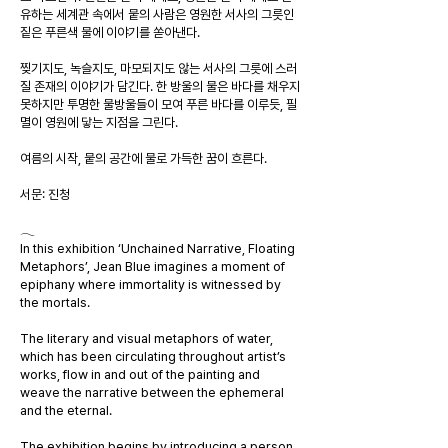
유하는 세계관 속에서 뭍의 사람은 영원한 서사의 그릇인
짙은 푸른색 물에 이야기를 쏟아낸다.
찢기지도, 녹슬지도, 마모되지도 않는 서사의 그릇에 스러
질 존재의 이야기가 담긴다. 한 방울의 물은 바다를 채우지
못하지만 투명한 물방울들이 모여 푸른 바다를 이루듯, 필
멸이 영원에 닿는 지점을 그린다.
여름의 시작, 뭍의 공간에 물로 가득한 꿈이 흐른다.
​서문: 진청
𓂃
In this exhibition ‘Unchained Narrative, Floating
Metaphors’, Jean Blue imagines a moment of
epiphany where immortality is witnessed by
the mortals.
The literary and visual metaphors of water,
which has been circulating throughout artist’s
works, flow in and out of the painting and
weave the narrative between the ephemeral
and the eternal.
The exhibition begins by introducing a person